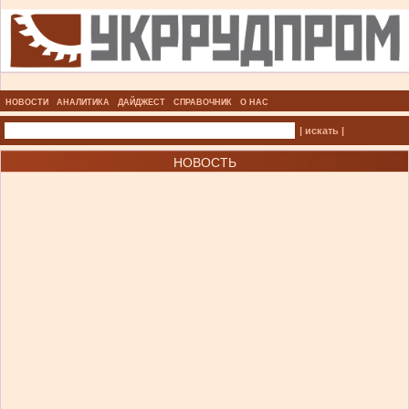
НОВОСТИ
АНАЛИТИКА
ДАЙДЖЕСТ
СПРАВОЧНИК
О НАС
| искать |
НОВОСТЬ