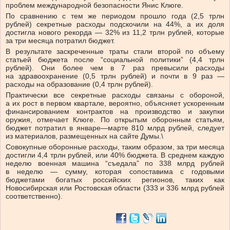
проблем международной безопасности Янис Клюге.
По сравнению с тем же периодом прошло года (2,5 трлн
рублей) секретные расходы подскочили на 44%, а их доля
достигла нового рекорда — 32% из 11,2 трлн рублей, которые
за три месяца потратил бюджет.
В результате заскреченные траты стали второй по объему
статьей бюджета после “социальной политики” (4,4 трлн
рублей). Они более чем в 7 раз превысили расходы
на здравоохранение (0,5 трлн рублей) и почти в 9 раз —
расходы на образование (0,4 трлн рублей).
Практически все секретные расходы связаны с обороной,
а их рост в первом квартале, вероятно, объясняет ускоренным
финансированием контрактов на производство и закупки
оружия, отмечает Клюге. По открытым оборонным статьям,
бюджет потратил в январе—марте 810 млрд рублей, следует
из материалов, размещенных на сайте Думы.\
Совокупные оборонные расходы, таким образом, за три месяца
достигли 4,4 трлн рублей, или 40% бюджета. В среднем каждую
неделю военная машина “съедала” по 338 млрд рублей
в неделю — сумму, которая сопоставима с годовыми
бюджетами богатых российских регионов, таких как
Новосибирская или Ростовская области (333 и 336 млрд рублей
соответственно).