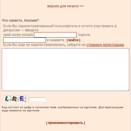
версия для печати >>
Что скажете, Аноним?
Если Вы зарегистрированный пользователь и хотите участвовать в
дискуссии — введите
свой логин (email)
, пароль
и нажмите
| войти |
.
Если Вы еще не зарегистрировались, зайдите на
страницу регистрации
.
Код состоит из цифр и латинских букв, изображенных на картинке. Для перезагрузки
кода кликните на картинке.
| прокомментировать |