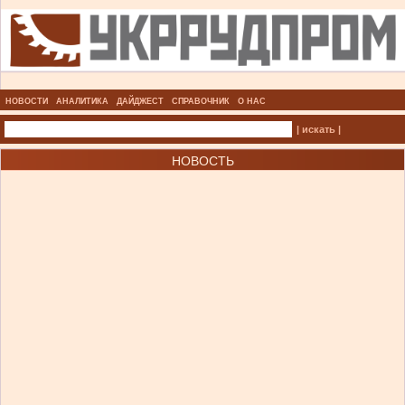
НОВОСТИ
АНАЛИТИКА
ДАЙДЖЕСТ
СПРАВОЧНИК
О НАС
| искать |
НОВОСТЬ