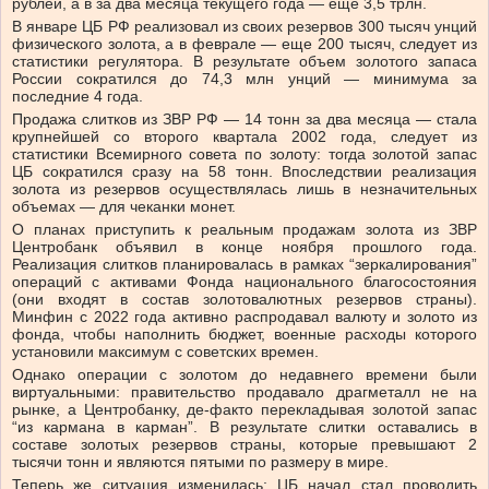
рублей, а в за два месяца текущего года — еще 3,5 трлн.
В январе ЦБ РФ реализовал из своих резервов 300 тысяч унций
физического золота, а в феврале — еще 200 тысяч, следует из
статистики регулятора. В результате объем золотого запаса
России сократился до 74,3 млн унций — минимума за
последние 4 года.
Продажа слитков из ЗВР РФ — 14 тонн за два месяца — стала
крупнейшей со второго квартала 2002 года, следует из
статистики Всемирного совета по золоту: тогда золотой запас
ЦБ сократился сразу на 58 тонн. Впоследствии реализация
золота из резервов осуществлялась лишь в незначительных
объемах — для чеканки монет.
О планах приступить к реальным продажам золота из ЗВР
Центробанк объявил в конце ноября прошлого года.
Реализация слитков планировалась в рамках “зеркалирования”
операций с активами Фонда национального благосостояния
(они входят в состав золотовалютных резервов страны).
Минфин с 2022 года активно распродавал валюту и золото из
фонда, чтобы наполнить бюджет, военные расходы которого
установили максимум с советских времен.
Однако операции с золотом до недавнего времени были
виртуальными: правительство продавало драгметалл не на
рынке, а Центробанку, де-факто перекладывая золотой запас
“из кармана в карман”. В результате слитки оставались в
составе золотых резервов страны, которые превышают 2
тысячи тонн и являются пятыми по размеру в мире.
Теперь же ситуация изменилась: ЦБ начал стал проводить