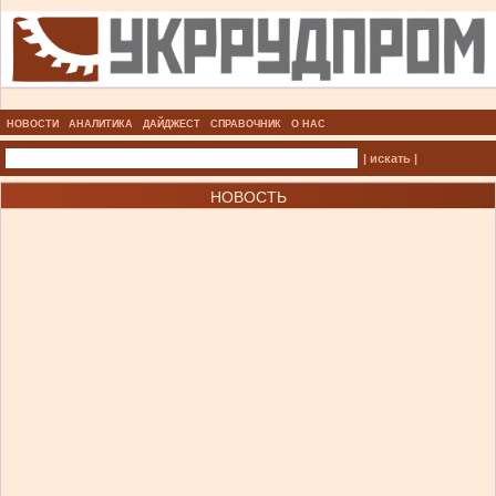
НОВОСТИ
АНАЛИТИКА
ДАЙДЖЕСТ
СПРАВОЧНИК
О НАС
| искать |
НОВОСТЬ