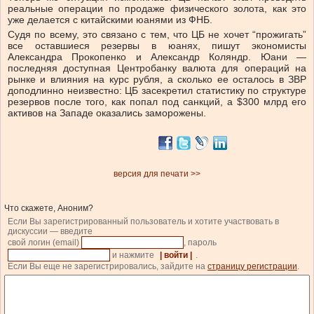
реальные операции по продаже физического золота, как это
уже делается с китайскими юанями из ФНБ.
Судя по всему, это связано с тем, что ЦБ не хочет “прожигать”
все оставшиеся резервы в юанях, пишут экономисты
Александра Прокопенко и Александр Коляндр. Юани —
последняя доступная Центробанку валюта для операций на
рынке и влияния на курс рубля, а сколько ее осталось в ЗВР
доподлинно неизвестно: ЦБ засекретил статистику по структуре
резервов после того, как попал под санкций, а $300 млрд его
активов на Западе оказались заморожены.
версия для печати >>
Что скажете, Аноним?
Если Вы зарегистрированный пользователь и хотите участвовать в
дискуссии — введите
свой логин (email)
, пароль
и нажмите
| войти |
.
Если Вы еще не зарегистрировались, зайдите на
страницу регистрации
.