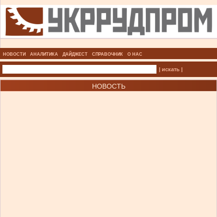
НОВОСТИ
АНАЛИТИКА
ДАЙДЖЕСТ
СПРАВОЧНИК
О НАС
| искать |
НОВОСТЬ