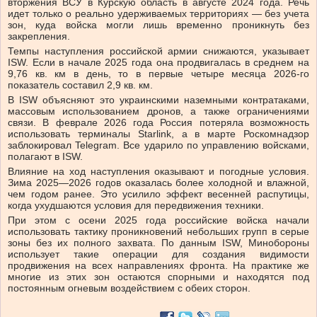
вторжения ВСУ в Курскую область в августе 2024 года. Речь
идет только о реально удерживаемых территориях — без учета
зон, куда войска могли лишь временно проникнуть без
закрепления.
Темпы наступления российской армии снижаются, указывает
ISW. Если в начале 2025 года она продвигалась в среднем на
9,76 кв. км в день, то в первые четыре месяца 2026-го
показатель составил 2,9 кв. км.
В ISW объясняют это украинскими наземными контратаками,
массовым использованием дронов, а также ограничениями
связи. В феврале 2026 года Россия потеряла возможность
использовать терминалы Starlink, а в марте Роскомнадзор
заблокировал Telegram. Все ударило по управлению войсками,
полагают в ISW.
Влияние на ход наступления оказывают и погодные условия.
Зима 2025—2026 годов оказалась более холодной и влажной,
чем годом ранее. Это усилило эффект весенней распутицы,
когда ухудшаются условия для передвижения техники.
При этом с осени 2025 года российские войска начали
использовать тактику проникновений небольших групп в серые
зоны без их полного захвата. По данным ISW, Минобороны
использует такие операции для создания видимости
продвижения на всех направлениях фронта. На практике же
многие из этих зон остаются спорными и находятся под
постоянным огневым воздействием с обеих сторон.