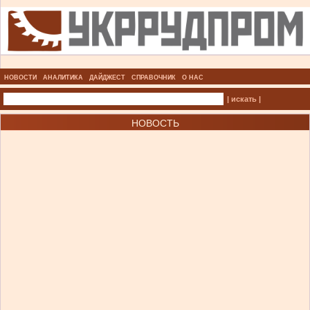
НОВОСТИ
АНАЛИТИКА
ДАЙДЖЕСТ
СПРАВОЧНИК
О НАС
| искать |
НОВОСТЬ