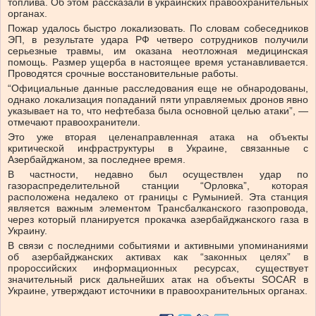
топлива. Об этом рассказали в украинских правоохранительных
органах.
Пожар удалось быстро локализовать. По словам собеседников
ЭП, в результате удара РФ четверо сотрудников получили
серьезные травмы, им оказана неотложная медицинская
помощь. Размер ущерба в настоящее время устанавливается.
Проводятся срочные восстановительные работы.
“Официальные данные расследования еще не обнародованы,
однако локализация попаданий пяти управляемых дронов явно
указывает на то, что нефтебаза была основной целью атаки”, —
отмечают правоохранители.
Это уже вторая целенаправленная атака на объекты
критической инфраструктуры в Украине, связанные с
Азербайджаном, за последнее время.
В частности, недавно был осуществлен удар по
газораспределительной станции “Орловка”, которая
расположена недалеко от границы с Румынией. Эта станция
является важным элементом Трансбалканского газопровода,
через который планируется прокачка азербайджанского газа в
Украину.
В связи с последними событиями и активными упоминаниями
об азербайджанских активах как “законных целях” в
пророссийских информационных ресурсах, существует
значительный риск дальнейших атак на объекты SOCAR в
Украине, утверждают источники в правоохранительных органах.