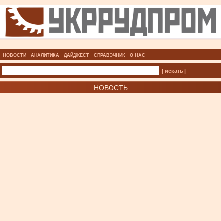
НОВОСТИ
АНАЛИТИКА
ДАЙДЖЕСТ
СПРАВОЧНИК
О НАС
| искать |
НОВОСТЬ