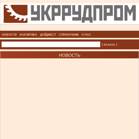
НОВОСТИ
АНАЛИТИКА
ДАЙДЖЕСТ
СПРАВОЧНИК
О НАС
| искать |
НОВОСТЬ