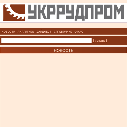
НОВОСТИ
АНАЛИТИКА
ДАЙДЖЕСТ
СПРАВОЧНИК
О НАС
| искать |
НОВОСТЬ