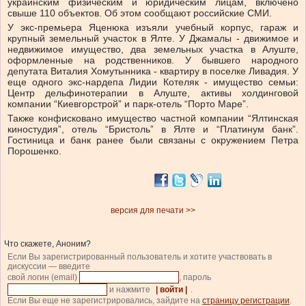
украинским физическим и юридическим лицам, включено
свыше 110 объектов. Об этом сообщают российские СМИ.
У экс-премьера Яценюка изъяли учебный корпус, гараж и
крупный земельный участок в Ялте. У Джамалы - движимое и
недвижимое имущество, два земельных участка в Алуште,
оформленные на родственников. У бывшего народного
депутата Виталия Хомутынника - квартиру в поселке Ливадия. У
еще одного экс-нардепа Лидии Котеляк - имущество семьи:
Центр дельфинотерапии в Алуште, активы холдинговой
компании “Киевгорстрой” и парк-отель “Порто Маре”.
Также конфисковано имущество частной компании “Ялтинская
киностудия”, отель “Бристоль” в Ялте и “Платинум банк”.
Гостиница и банк ранее были связаны с окружением Петра
Порошенко.
версия для печати >>
Что скажете, Аноним?
Если Вы зарегистрированный пользователь и хотите участвовать в
дискуссии — введите
свой логин (email)
, пароль
и нажмите
| войти |
.
Если Вы еще не зарегистрировались, зайдите на
страницу регистрации
.