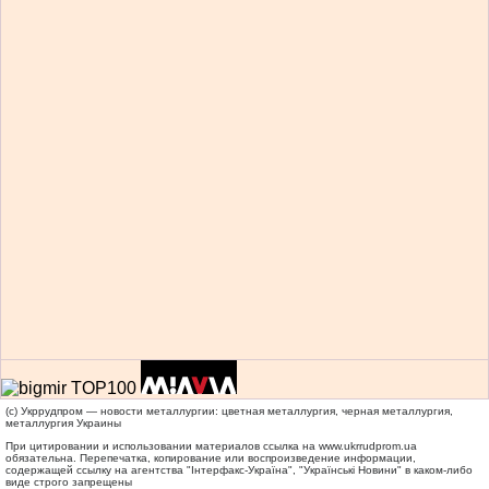
(c) Укррудпром — новости металлургии: цветная металлургия, черная металлургия,
металлургия Украины
При цитировании и использовании материалов ссылка на
www.ukrrudprom.ua
обязательна. Перепечатка, копирование или воспроизведение информации,
содержащей ссылку на агентства "Iнтерфакс-Україна", "Українськi Новини" в каком-либо
виде строго запрещены