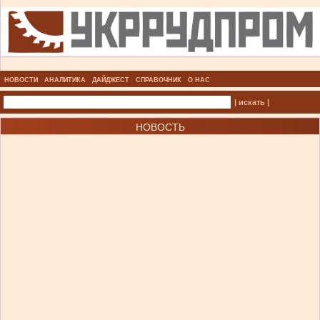
НОВОСТИ
АНАЛИТИКА
ДАЙДЖЕСТ
СПРАВОЧНИК
О НАС
| искать |
НОВОСТЬ