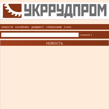
НОВОСТИ
АНАЛИТИКА
ДАЙДЖЕСТ
СПРАВОЧНИК
О НАС
| искать |
НОВОСТЬ