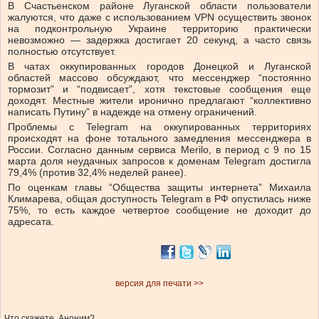
В Счастьенском районе Луганской области пользователи
жалуются, что даже с использованием VPN осуществить звонок
на подконтрольную Украине территорию практически
невозможно — задержка достигает 20 секунд, а часто связь
полностью отсутствует.
В чатах оккупированных городов Донецкой и Луганской
областей массово обсуждают, что мессенджер “постоянно
тормозит” и “подвисает”, хотя текстовые сообщения еще
доходят. Местные жители иронично предлагают “коллективно
написать Путину” в надежде на отмену ограничений.
Проблемы с Telegram на оккупированных территориях
происходят на фоне тотального замедления мессенджера в
России. Согласно данным сервиса Merilo, в период с 9 по 15
марта доля неудачных запросов к доменам Telegram достигла
79,4% (против 32,4% неделей ранее).
По оценкам главы “Общества защиты интернета” Михаила
Климарева, общая доступность Telegram в РФ опустилась ниже
75%, то есть каждое четвертое сообщение не доходит до
адресата.
версия для печати >>
Что скажете, Аноним?