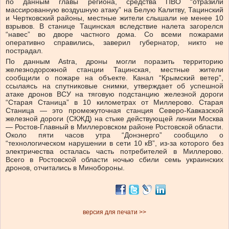
по данным главы региона, средства ПВО “отразили
массированную воздушную атаку” на Белую Калитву, Тацинский
и Чертковский районы, местные жители слышали не менее 10
взрывов. В станице Тацинская вследствие налета загорелся
“навес” во дворе частного дома. Со всеми пожарами
оперативно справились, заверил губернатор, никто не
пострадал.
По данным Astra, дроны могли поразить территорию
железнодорожной станции Тацинская, местные жители
сообщили о пожаре на объекте. Канал “Крымский ветер”,
ссылаясь на спутниковые снимки, утверждает об успешной
атаке дронов ВСУ на тяговую подстанцию железной дороги
“Старая Станица” в 10 километрах от Миллерово. Старая
Станица — это промежуточная станция Северо-Кавказской
железной дороги (СКЖД) на стыке действующей линии Москва
— Ростов-Главный в Миллеровском районе Ростовской области.
Около пяти часов утра “Донэнерго” сообщило о
“технологическом нарушении в сети 10 кВ”, из-за которого без
электричества осталась часть потребителей в Миллерово.
Всего в Ростовской области ночью сбили семь украинских
дронов, отчитались в Минобороны.
версия для печати >>