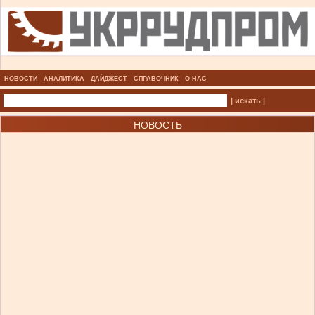
НОВОСТИ
АНАЛИТИКА
ДАЙДЖЕСТ
СПРАВОЧНИК
О НАС
| искать |
НОВОСТЬ