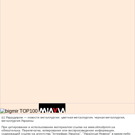
(c) Укррудпром — новости металлургии: цветная металлургия, черная металлургия,
металлургия Украины
При цитировании и использовании материалов ссылка на
www.ukrrudprom.ua
обязательна. Перепечатка, копирование или воспроизведение информации,
содержащей ссылку на агентства "Iнтерфакс-Україна", "Українськi Новини" в каком-либо