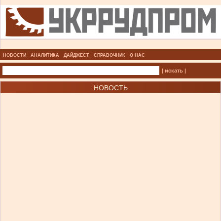
НОВОСТИ
АНАЛИТИКА
ДАЙДЖЕСТ
СПРАВОЧНИК
О НАС
| искать |
НОВОСТЬ