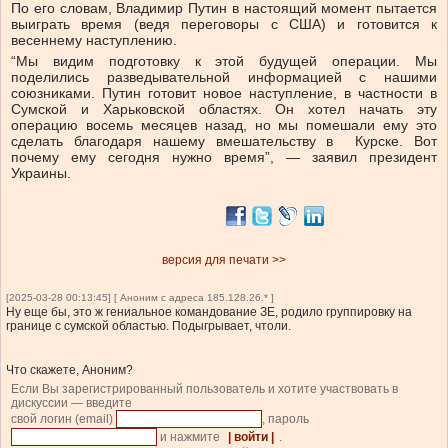
По его словам, Владимир Путин в настоящий момент пытается
выиграть время (ведя переговоры с США) и готовится к
весеннему наступлению.
“Мы видим подготовку к этой будущей операции. Мы
поделились разведывательной информацией с нашими
союзниками. Путин готовит новое наступление, в частности в
Сумской и Харьковской областях. Он хотел начать эту
операцию восемь месяцев назад, но мы помешали ему это
сделать благодаря нашему вмешательству в Курске. Вот
почему ему сегодня нужно время”, — заявил президент
Украины.
версия для печати >>
[2025-03-28 00:13:45] [ Аноним с адреса 185.128.26.* ]
Ну еще бы, это ж гениальное командование ЗЕ, родило группировку на
границе с сумской областью. Подыгрывает, чтоли.
Что скажете, Аноним?
Если Вы зарегистрированный пользователь и хотите участвовать в
дискуссии — введите
свой логин (email)
, пароль
и нажмите
| войти |
.