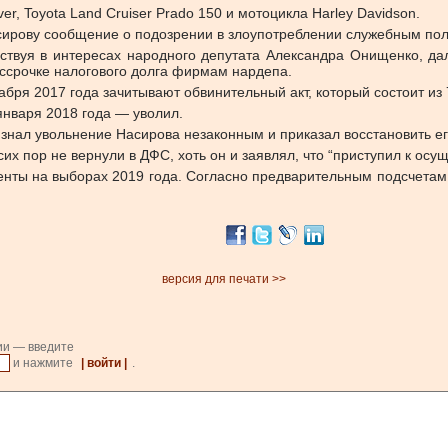
er, Toyota Land Cruiser Prado 150 и мотоцикла Harley Davidson.
асирову сообщение о подозрении в злоупотреблении служебным по
йствуя в интересах народного депутата Александра Онищенко, д
ссрочке налогового долга фирмам нардепа.
бря 2017 года зачитывают обвинительный акт, который состоит из 
января 2018 года — уволил.
знал увольнение Насирова незаконным и приказал восстановить ег
сих пор не вернули в ДФС, хоть он и заявлял, что “приступил к ос
нты на выборах 2019 года. Согласно предварительным подсчетам,
версия для печати >>
ии — введите
и нажмите
| войти |
.