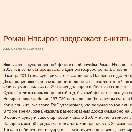
Роман Насиров продолжает считать
[09:20 03 апреля 2019 года ]
Экс-глава Государственной фискальной службы Роман Насиров, о
2018 год была
обнародована
в Едином госреестре на 1 апреля.
В конце 2018 года суд приказал восстановить Насирова в должно
Декларация экс-чиновника почти полностью совпадает с той, ко
активы уменьшились на 20 тысяч долларов и 250 тысяч гривен.
Однако отчитываясь за прошлый год, бывший фискал снова указал 
Насиров также добавил 297 730 долларов на банковском счете в 
Как и раньше, экс-глава ГФС утверждает, что получил за год еди
В то же время, жена указала разнообразный доход суммарно на 9
В общем супруги задекларировали около 16,6 миллиона гривен 
Насиров с женой продолжают владеть или арендовать 22 земельны
Также в собственности супругов — многочисленные часы, ювелир