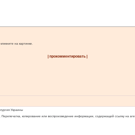
 кликните на картинке.
| прокомментировать |
ллургия Украины
 Перепечатка, копирование или воспроизведение информации, содержащей ссылку на агентс