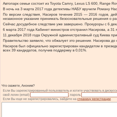
Автопарк семьи состоит из Toyota Camry, Lexus LS 600, Range Rov
В ночь на 3 марта 2017 года детективы НАБУ вручили Роману Н
По версии следствия, Насиров течение 2015 — 2016 годов, де
незаконное указание принимать безосновательные решения о ра
Сейчас досудебное следствие уже завершено. Прокуроры с 6 дека
6 марта 2017 года Кабинет министров отстранил Насирова, а 31 
11 декабря 2018 года Окружной административный суд Киева при
Правительство заявило, что обжалует это решение. Насирова до 
Насиров был официально зарегистрирован кандидатом в президе
всех 39 кандидатов, получив поддержку в 0,01%.
Что скажете, Аноним?
Если Вы зарегистрированный пользователь и хотите участвовать в дискусс
свой логин (email)
, пароль
Если Вы еще не зарегистрировались, зайдите на
страницу регистрации
.