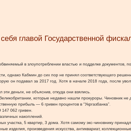
 себя главой Государственной фиск
бвиняемый в злоупотреблении властью и подделке документов, по
сти, однако Кабмин до сих пор не принял соответствующего решен
торую он подавал за 2017 год. Хотя в начале 2018 года, после ув
эти деньги, не объяснив, откуда они взялись.
Великобритании, которые недавно нашли прокуроры. Чиновник не д
нственную прибыль — 6 гривен процентов в “Укргазбанка”.
 147 062 гривен.
различных накоплений.
х участка, 5 квартир, 3 дома. Хотя самому экс-чиновнику принадл
ные изделия, произведения искусства, антиквариат, коллекционные