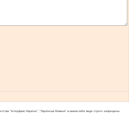
тва "Iнтерфакс-Україна", "Українськi Новини" в каком-либо виде строго запрещены