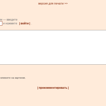
версия для печати >>
ии — введите
и нажмите
| войти |
.
 кликните на картинке.
| прокомментировать |