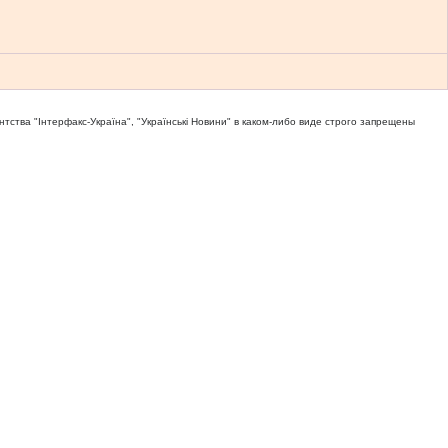
тва "Iнтерфакс-Україна", "Українськi Новини" в каком-либо виде строго запрещены