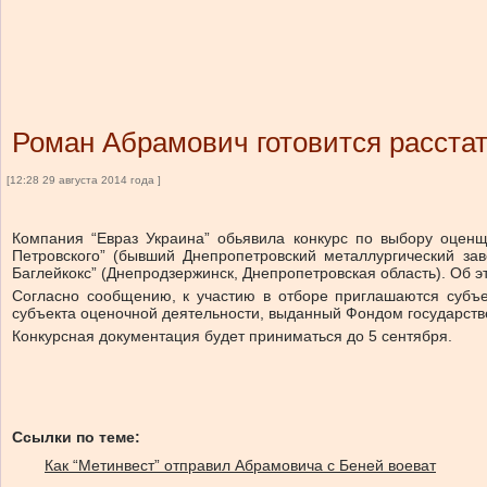
Роман Абрамович готовится расстат
[12:28 29 августа 2014 года ]
Компания “Евраз Украина” обьявила конкурс по выбору оценщ
Петровского” (бывший Днепропетровский металлургический заво
Баглейкокс” (Днепродзержинск, Днепропетровская область). Об 
Согласно сообщению, к участию в отборе приглашаются субъ
субъекта оценочной деятельности, выданный Фондом государств
Конкурсная документация будет приниматься до 5 сентября.
Ссылки по теме:
Как “Метинвест” отправил Абрамовича с Беней воеват