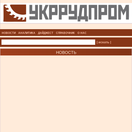
НОВОСТИ
АНАЛИТИКА
ДАЙДЖЕСТ
СПРАВОЧНИК
О НАС
| искать |
НОВОСТЬ