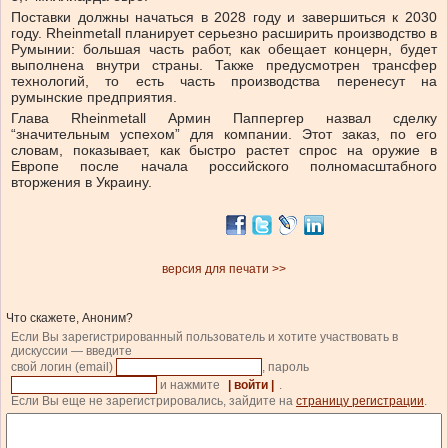
Поставки должны начаться в 2028 году и завершиться к 2030
году. Rheinmetall планирует серьезно расширить производство в
Румынии: большая часть работ, как обещает концерн, будет
выполнена внутри страны. Также предусмотрен трансфер
технологий, то есть часть производства перенесут на
румынские предприятия.
Глава Rheinmetall Армин Паппергер назвал сделку
“значительным успехом” для компании. Этот заказ, по его
словам, показывает, как быстро растет спрос на оружие в
Европе после начала российского полномасштабного
вторжения в Украину.
версия для печати >>
Что скажете, Аноним?
Если Вы зарегистрированный пользователь и хотите участвовать в
дискуссии — введите
свой логин (email)
, пароль
и нажмите
| войти |
.
Если Вы еще не зарегистрировались, зайдите на
страницу регистрации
.