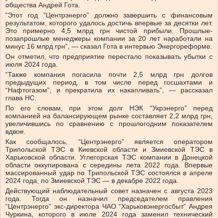
общества Андрей Гота.
“Этот год “Центрэнерго” должно завершить с финансовым
результатом, которого удалось достичь впервые за десятки лет.
Это примерно 4,5 млрд грн чистой прибыли. Прошлые-
позапрошлые менеджеры компании за 20 лет наработали на
минус 16 млрд грн”, — сказал Гота в интервью Энергореформе.
Он отметил, что предприятие перестало показывать убытки с
июля 2024 года.
“Также компания погасила почти 2,5 млрд грн долгов
предыдущих период, в том числе перед госшахтами и
“Нафтогазом”, и прекратила их накапливать”, — рассказал
глава НС.
По его словам, при этом долг НЭК “Укрэнерго” перед
компанией на балансирующем рынке составляет 2,2 млрд грн,
увеличившись по сравнению с прошлогодним показателем
вдвое.
Как сообщалось, “Центрэнерго” является оператором
Трипольской ТЭС в Киевской области и Змиевской ТЭС в
Харьковской области. Углегорская ТЭС компании в Донецкой
области оккупирована с середины лета 2022 года. Впервые
массированный удар по Трипольской ТЭС состоялся в апреле
2024 года, по Змиевской ТЭС — в декабре 2022 года.
Действующий наблюдательный совет назначен с августа 2023
года. Тогда он назначил председателем правления
“Центрэнерго” экс-директора ЧАО “Харьковэнергосбыт” Андрея
Чуркина, которого в июле 2024 года заменил технический