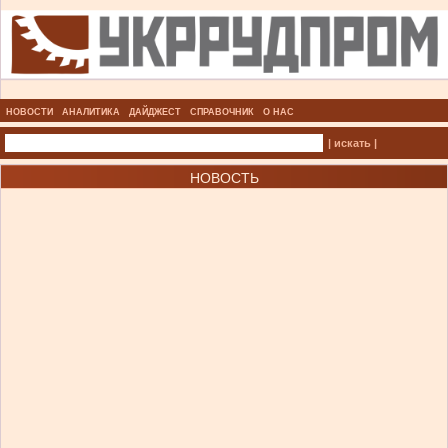
НОВОСТИ
АНАЛИТИКА
ДАЙДЖЕСТ
СПРАВОЧНИК
О НАС
| искать |
НОВОСТЬ