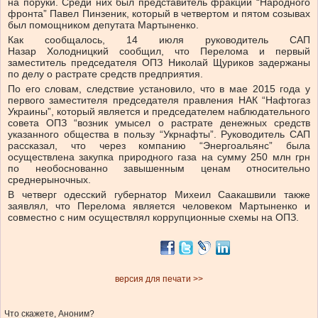
на поруки. Среди них был представитель фракции “Народного
фронта” Павел Пинзеник, который в четвертом и пятом созывах
был помощником депутата Мартыненко.
Как сообщалось, 14 июля руководитель САП
Назар Холодницкий сообщил, что Перелома и первый
заместитель председателя ОПЗ Николай Щуриков задержаны
по делу о растрате средств предприятия.
По его словам, следствие установило, что в мае 2015 года у
первого заместителя председателя правления НАК “Нафтогаз
Украины”, который является и председателем наблюдательного
совета ОПЗ “возник умысел о растрате денежных средств
указанного общества в пользу “Укрнафты”. Руководитель САП
рассказал, что через компанию “Энергоальянс” была
осуществлена закупка природного газа на сумму 250 млн грн
по необоснованно завышенным ценам относительно
среднерыночных.
В четверг одесский губернатор Михеил Саакашвили также
заявлял, что Перелома является человеком Мартыненко и
совместно с ним осуществлял коррупционные схемы на ОПЗ.
версия для печати >>
Что скажете, Аноним?