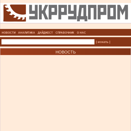
НОВОСТИ
АНАЛИТИКА
ДАЙДЖЕСТ
СПРАВОЧНИК
О НАС
| искать |
НОВОСТЬ