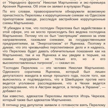
от “Народного фронта” Николая Мартыненко и экс-премьера
Арсения Яценюка. Об этом он заявил в кулуарах Рады.
По его словам, правоохранители обнаружили возможную
причастность Переломы к коррупционным схемам на Одесском
припортовом заводе, расследуя австрийские коррупционные
схемы Мартыненко.
“Я убежден в том, что господин Перелома был задействован в
этой сфере, это не могло происходить без ведома господина
Мартыненко. Потому что он был “смотрящим” именно за этим
направлением, газовыми схемами, за государственными
предприятиями, за “Энергоатомом” от Яценюка. Поэтому я
думаю, что это чрезвычайно перспективное дело и я надеюсь,
что Перелома будет давать обличительные показания как на
Мартыненко, так и на Яценюка и мы увидим в тюрьме, на
скамье подсудимых не только его, но и его
высокопоставленных патронов”, — сказал он.
“Господин Перелома — это человек Николая Мартыненко.
Одиозного соратника Яценюка, который был лишен
депутатского мандата в конце прошлого года, после того, как
выяснилось и подтвердилось, что в Швейцарии против него
ведется уголовное расследование, что в Чехии ведется
расследование, что в Австрии ведется, а теперь в Украине”, —
добавил он.
Как известно, адвокатом Переломы являются Игорь Черезов,
который также был адвокатом Мартыненко.
В пятницу ряд депутатов заявили о готовности взять Перелому