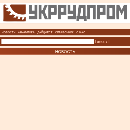
НОВОСТИ
АНАЛИТИКА
ДАЙДЖЕСТ
СПРАВОЧНИК
О НАС
| искать |
НОВОСТЬ