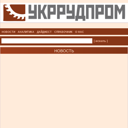
НОВОСТИ
АНАЛИТИКА
ДАЙДЖЕСТ
СПРАВОЧНИК
О НАС
| искать |
НОВОСТЬ