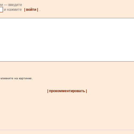
ии — введите
и нажмите
| войти |
.
 кликните на картинке.
| прокомментировать |