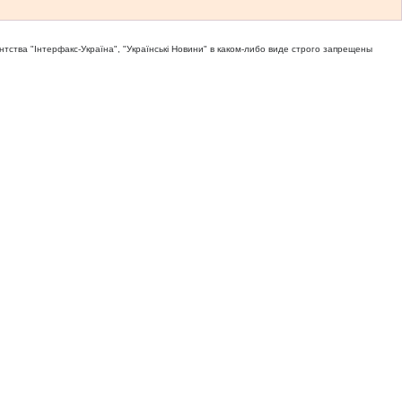
тва "Iнтерфакс-Україна", "Українськi Новини" в каком-либо виде строго запрещены