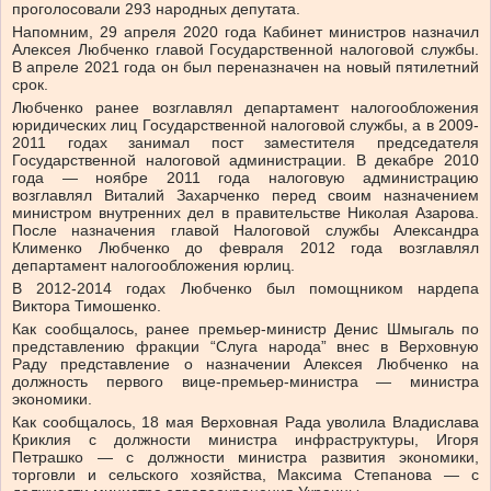
проголосовали 293 народных депутата.
Напомним, 29 апреля 2020 года Кабинет министров назначил
Алексея Любченко главой Государственной налоговой службы.
В апреле 2021 года он был переназначен на новый пятилетний
срок.
Любченко ранее возглавлял департамент налогообложения
юридических лиц Государственной налоговой службы, а в 2009-
2011 годах занимал пост заместителя председателя
Государственной налоговой администрации. В декабре 2010
года — ноябре 2011 года налоговую администрацию
возглавлял Виталий Захарченко перед своим назначением
министром внутренних дел в правительстве Николая Азарова.
После назначения главой Налоговой службы Александра
Клименко Любченко до февраля 2012 года возглавлял
департамент налогообложения юрлиц.
В 2012-2014 годах Любченко был помощником нардепа
Виктора Тимошенко.
Как сообщалось, ранее премьер-министр Денис Шмыгаль по
представлению фракции “Слуга народа” внес в Верховную
Раду представление о назначении Алексея Любченко на
должность первого вице-премьер-министра — министра
экономики.
Как сообщалось, 18 мая Верховная Рада уволила Владислава
Криклия с должности министра инфраструктуры, Игоря
Петрашко — с должности министра развития экономики,
торговли и сельского хозяйства, Максима Степанова — с