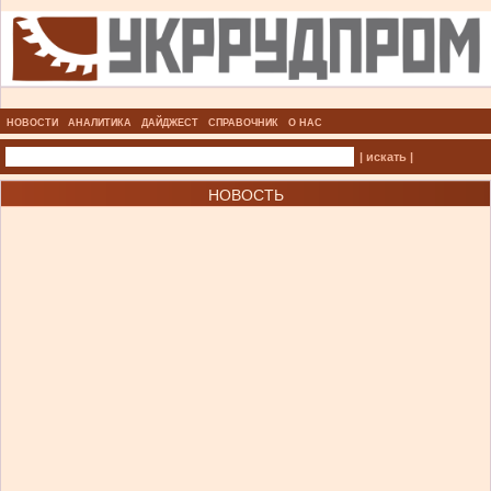
НОВОСТИ
АНАЛИТИКА
ДАЙДЖЕСТ
СПРАВОЧНИК
О НАС
| искать |
НОВОСТЬ