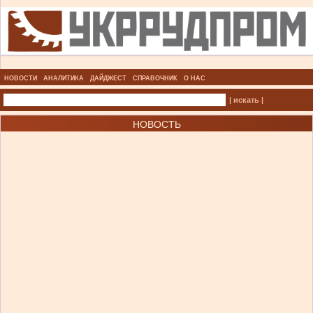
НОВОСТИ
АНАЛИТИКА
ДАЙДЖЕСТ
СПРАВОЧНИК
О НАС
| искать |
НОВОСТЬ