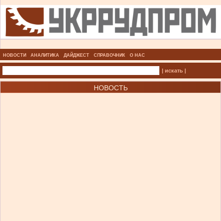
НОВОСТИ
АНАЛИТИКА
ДАЙДЖЕСТ
СПРАВОЧНИК
О НАС
| искать |
НОВОСТЬ