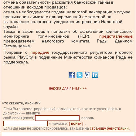
отмена обязательности раскрытия банковской тайны в
отношении доходов продавцов;
отмена необходимости подачи налоговой декларации в случае
превышения лимита с одновременной ее заменой на
выставление налогового уведомления-решения Налоговой
службы.
Также в закон вошли поправки об ослаблении финансового
мониторинга топ-чиновников (PEP),
представленные
председателем налогового комитета Рады Данилом
Гетманцевым.
Поправки о
передаче
государственного регулятора игорного
рынка PlayCity в подчинение Министерства финансов Рада не
поддержала.
версия для печати >>
Что скажете, Аноним?
Если Вы зарегистрированный пользователь и хотите участвовать в
дискуссии — введите
свой логин (email)
, пароль
и нажмите
| войти |
.
Если Вы еще не зарегистрировались, зайдите на
страницу регистрации
.