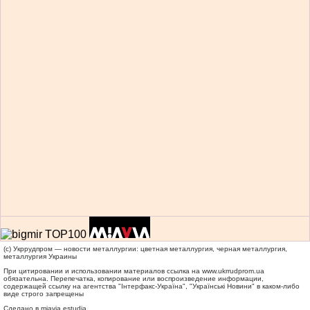
(c) Укррудпром — новости металлургии: цветная металлургия, черная металлургия,
металлургия Украины
При цитировании и использовании материалов ссылка на
www.ukrrudprom.ua
обязательна. Перепечатка, копирование или воспроизведение информации,
содержащей ссылку на агентства "Iнтерфакс-Україна", "Українськi Новини" в каком-либо
виде строго запрещены
Сделано в miavia estudia.