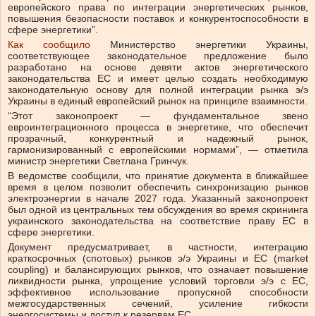
европейского права по интеграции энергетических рынков,
повышения безопасности поставок и конкурентоспособности в
сфере энергетики”.
Как сообщило
Министерство энергетики Украины,
соответствующее законодательное предложение было
разработано на основе девяти актов энергетического
законодательства ЕС и имеет целью создать необходимую
законодательную основу для полной интеграции рынка э/э
Украины в единый европейский рынок на принципе взаимности.
“Этот законопроект — фундаментальное звено
евроинтеграционного процесса в энергетике, что обеспечит
прозрачный, конкурентный и надежный рынок,
гармонизированный с европейскими нормами”, — отметила
министр энергетики Светлана Гринчук.
В ведомстве сообщили, что принятие документа в ближайшее
время в целом позволит обеспечить синхронизацию рынков
электроэнергии в начале 2027 года. Указанный законопроект
был одной из центральных тем обсуждения во время скрининга
украинского законодательства на соответствие праву ЕС в
сфере энергетики.
Документ предусматривает, в частности, интеграцию
краткосрочных (спотовых) рынков э/э Украины и ЕС (market
coupling) и балансирующих рынков, что означает повышение
ликвидности рынка, упрощение условий торговли э/э с ЕС,
эффективное использование пропускной способности
межгосударственных сечений, усиление гибкости
энергосистемы и доступ к резервам ЕС.