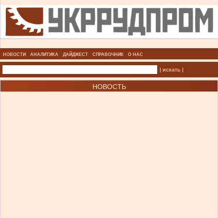
НОВОСТИ
АНАЛИТИКА
ДАЙДЖЕСТ
СПРАВОЧНИК
О НАС
| искать |
НОВОСТЬ