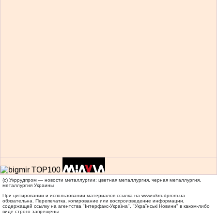
(c) Укррудпром — новости металлургии: цветная металлургия, черная металлургия,
металлургия Украины
При цитировании и использовании материалов ссылка на
www.ukrrudprom.ua
обязательна. Перепечатка, копирование или воспроизведение информации,
содержащей ссылку на агентства "Iнтерфакс-Україна", "Українськi Новини" в каком-либо
виде строго запрещены