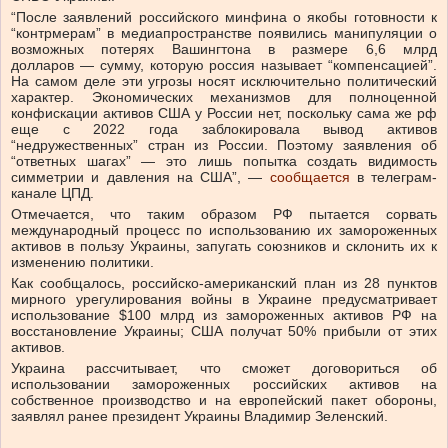
“После заявлений российского минфина о якобы готовности к
“контрмерам” в медиапространстве появились манипуляции о
возможных потерях Вашингтона в размере 6,6 млрд
долларов — сумму, которую россия называет “компенсацией”.
На самом деле эти угрозы носят исключительно политический
характер. Экономических механизмов для полноценной
конфискации активов США у России нет, поскольку сама же рф
еще с 2022 года заблокировала вывод активов
“недружественных” стран из России. Поэтому заявления об
“ответных шагах” — это лишь попытка создать видимость
симметрии и давления на США”, —
сообщается
в телеграм-
канале ЦПД.
Отмечается, что таким образом РФ пытается сорвать
международный процесс по использованию их замороженных
активов в пользу Украины, запугать союзников и склонить их к
изменению политики.
Как сообщалось, российско-американский план из 28 пунктов
мирного урегулирования войны в Украине предусматривает
использование $100 млрд из замороженных активов РФ на
восстановление Украины; США получат 50% прибыли от этих
активов.
Украина рассчитывает, что сможет договориться об
использовании замороженных российских активов на
собственное производство и на европейский пакет обороны,
заявлял ранее президент Украины Владимир Зеленский.