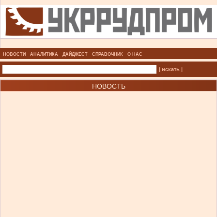
НОВОСТИ
АНАЛИТИКА
ДАЙДЖЕСТ
СПРАВОЧНИК
О НАС
| искать |
НОВОСТЬ