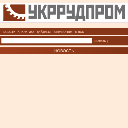
НОВОСТИ
АНАЛИТИКА
ДАЙДЖЕСТ
СПРАВОЧНИК
О НАС
| искать |
НОВОСТЬ