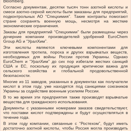
Bloomberg.
Согласно документам, десятки тысяч тонн азотной кислоты и
смеси азотно-серной кислоты были заказаны для предприятий,
подконтрольных АО “Спецхимия”. Такие контракты помогают
стране сохранять военную мощь, несмотря на жесткие
экономические ограничения.
Заказы для предприятий “Спецхимии” были размещены через
дочерние компании производителей удобрений EuroChem
Group AG и “УралХим”.
Эти кислоты являются ключевыми компонентами для
изготовления тротила, пороха и других взрывчатых веществ,
необходимых для войны России против Украины. Однако
EuroChem и “УралХим” до сих пор избегали жестких санкций
США и ЕС, поскольку их продукция критически важна для
сельского хозяйства и глобальной продовольственной
безопасности.
Многие из 11 заводов, указанных в документах как получатели
кислот в этом году, уже находятся под санкциями союзников
Украины за содействие военным усилиям России.
В то же время эти предприятия также производят взрывчатые
вещества для гражданского использования.
Документы с указанными номерами заказов свидетельствуют,
что поставки кислот подтверждены и будут осуществляться в
течение года.
В этом году компании, связанные с “Ростехом”, будут иметь
достаточно азотной кислоты, чтобы Россия могла производить