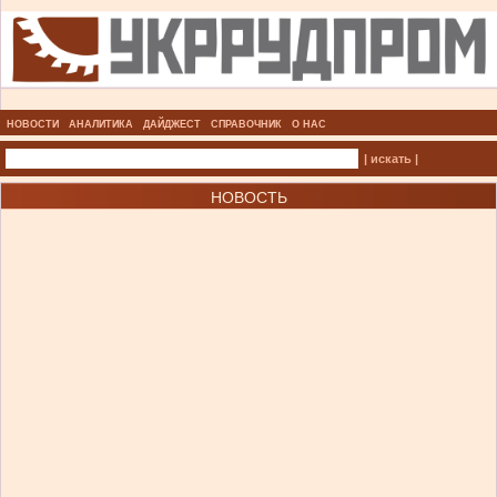
НОВОСТИ
АНАЛИТИКА
ДАЙДЖЕСТ
СПРАВОЧНИК
О НАС
| искать |
НОВОСТЬ