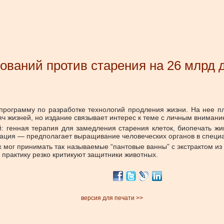
ований против старения на 26 млрд 
ую программу по разработке технологий продления жизни. На нее
ысяч жизней, но издание связывает интерес к теме с личным внима
й: генная терапия для замедления старения клеток, биопечать ж
тация — предполагает выращивание человеческих органов в специ
00-х мог принимать так называемые “пантовые ванны” с экстрактом
 практику резко критикуют защитники животных.
версия для печати >>