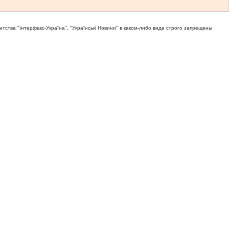
тва "Iнтерфакс-Україна", "Українськi Новини" в каком-либо виде строго запрещены