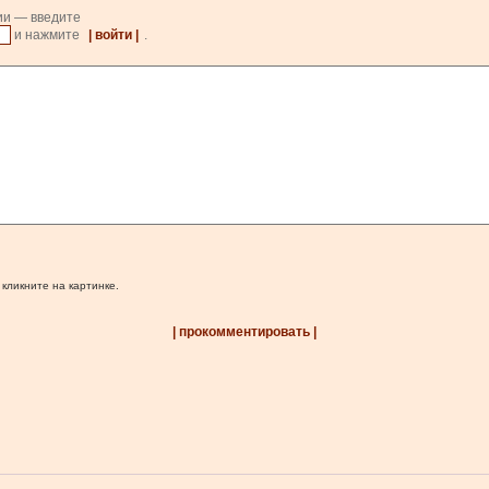
ии — введите
и нажмите
| войти |
.
 кликните на картинке.
| прокомментировать |