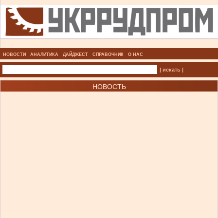
НОВОСТИ
АНАЛИТИКА
ДАЙДЖЕСТ
СПРАВОЧНИК
О НАС
| искать |
НОВОСТЬ