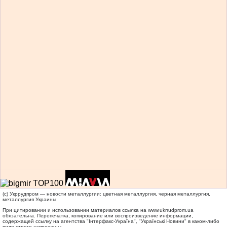
(c) Укррудпром — новости металлургии: цветная металлургия, черная металлургия,
металлургия Украины
При цитировании и использовании материалов ссылка на
www.ukrrudprom.ua
обязательна. Перепечатка, копирование или воспроизведение информации,
содержащей ссылку на агентства "Iнтерфакс-Україна", "Українськi Новини" в каком-либо
виде строго запрещены