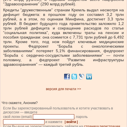
“Здравоохранение” (290 млрд рублей).
Кредиты “дружественным” странам Кремль выдал несмотря на
дефицит бюджета: в прошлом году он составил 3,2 трлн
рублей, а в этом, по оценкам Минфина, достигнет 3,3 трлн
рублей. В бюджет будущего года правительство заложило 1,2
трлн рублей дефицита и сокращение расходов по статье
“социальная политика”, куда включены траты на пенсии и
пособия гражданам: она сожмется с 7,731 трлн рублей до 6,492
трлн. Кроме того, под нож пойдут ключевые медицинские
проекты. Федпроект “Борьба с онкологическими
заболеваниями” потеряет 5,1% финансирования, федпроект
“Борьба с сердечно-сосудистыми заболеваниями” — почти
половину, а федпроект “Развитие инфраструктуры
здравоохранения” — каждый третий рубль.
версия для печати >>
Что скажете, Аноним?
Если Вы зарегистрированный пользователь и хотите участвовать в
дискуссии — введите
свой логин (email)
, пароль
и нажмите
| войти |
.
Если Вы еще не зарегистрировались, зайдите на
страницу регистрации
.