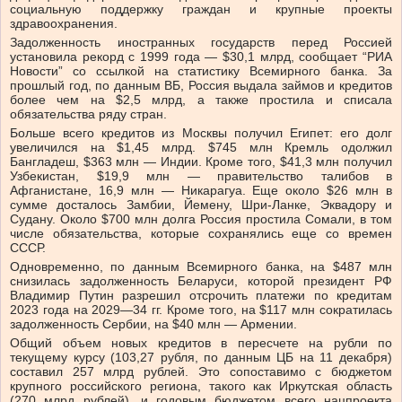
социальную поддержку граждан и крупные проекты
здравоохранения.
Задолженность иностранных государств перед Россией
установила рекорд с 1999 года — $30,1 млрд, сообщает “РИА
Новости” со ссылкой на статистику Всемирного банка. За
прошлый год, по данным ВБ, Россия выдала займов и кредитов
более чем на $2,5 млрд, а также простила и списала
обязательства ряду стран.
Больше всего кредитов из Москвы получил Египет: его долг
увеличился на $1,45 млрд. $745 млн Кремль одолжил
Бангладеш, $363 млн — Индии. Кроме того, $41,3 млн получил
Узбекистан, $19,9 млн — правительство талибов в
Афганистане, 16,9 млн — Никарагуа. Еще около $26 млн в
сумме досталось Замбии, Йемену, Шри-Ланке, Эквадору и
Судану. Около $700 млн долга Россия простила Сомали, в том
числе обязательства, которые сохранялись еще со времен
СССР.
Одновременно, по данным Всемирного банка, на $487 млн
снизилась задолженность Беларуси, которой президент РФ
Владимир Путин разрешил отсрочить платежи по кредитам
2023 года на 2029—34 гг. Кроме того, на $117 млн сократилась
задолженность Сербии, на $40 млн — Армении.
Общий объем новых кредитов в пересчете на рубли по
текущему курсу (103,27 рубля, по данным ЦБ на 11 декабря)
составил 257 млрд рублей. Это сопоставимо с бюджетом
крупного российского региона, такого как Иркутская область
(270 млрд рублей), и годовым бюджетом всего нацпроекта