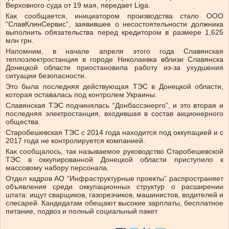
Верховного суда от 19 мая, передает Liga.
Как сообщается, инициатором производства стало ООО
“СлавКлинСервис”, заявившее о несостоятельности должника
выполнить обязательства перед кредитором в размере 1,625
млн грн.
Напомним, в начале апреля этого года Славянская
теплоэлектростанция в городе Николаевка вблизи Славянска
Донецкой области приостановила работу из-за ухудшения
ситуации безопасности.
Это была последняя действующая ТЭС в Донецкой области,
которая оставалась под контролем Украины.
Славянская ТЭС подчинялась “Донбассэнерго”, и это вторая и
последняя электростанция, входившая в состав акционерного
общества.
Старобешевская ТЭС с 2014 года находится под оккупацией и с
2017 года не контролируется компанией.
Как сообщалось, так называемое руководство Старобешевской
ТЭС в оккупированной Донецкой области приступило к
массовому набору персонала.
Отдел кадров АО “Инфраструктурные проекты” распространяет
объявления среди оккупационных структур о расширении
штата: ищут сварщиков, газорезчиков, машинистов, водителей и
слесарей. Кандидатам обещают высокие зарплаты, бесплатное
питание, подвоз и полный социальный пакет.