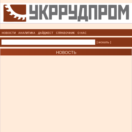
НОВОСТИ
АНАЛИТИКА
ДАЙДЖЕСТ
СПРАВОЧНИК
О НАС
| искать |
НОВОСТЬ