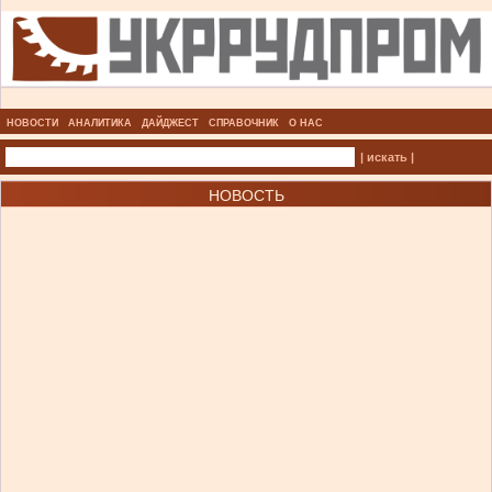
НОВОСТИ
АНАЛИТИКА
ДАЙДЖЕСТ
СПРАВОЧНИК
О НАС
| искать |
НОВОСТЬ