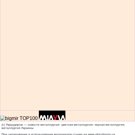
(c) Укррудпром — новости металлургии: цветная металлургия, черная металлургия,
металлургия Украины
При цитировании и использовании материалов ссылка на
www.ukrrudprom.ua