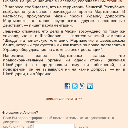
Об этом Лещенко написал в Facebook, сообщает
РБК-Украина
.
“В запросе сообщается, что на территории Чешской Республике
возбуждено уголовное производство против Мартыненко. В
частности, прокуратура Чехии просит Украину допросить
Мартыненко, а также осуществить другие следственные
действия”, — пишет парламентарий.
Лещенко отмечает, что дело в Чехии возбуждено по тому же
эпизоду, что и в Швейцарии — “платеж чешской компании
“Шкода” на панамскую компанию Мартыненко в швейцарском
банке, который трактуется ими как взятка за право поставлять в
Украину оборудование на атомные электростанции”.
Напомним, ранее Мартыненко заявил, что
правоохранительные органы ни одной страны (включая
Швейцарию) не предъявляли ему ни обвинений, ни
подозрений, он не вызывался ни на какие допросы — ни в
Швейцарии, ни в Украине.
версия для печати >>
Что скажете, Аноним?
Если Вы зарегистрированный пользователь и хотите участвовать в
дискуссии — введите
свой логин (email)
, пароль