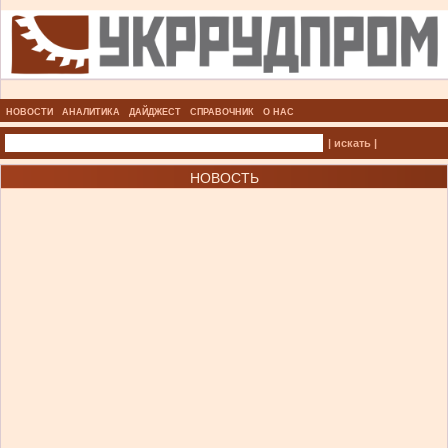
НОВОСТИ
АНАЛИТИКА
ДАЙДЖЕСТ
СПРАВОЧНИК
О НАС
| искать |
НОВОСТЬ