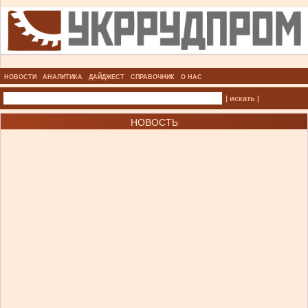
НОВОСТИ
АНАЛИТИКА
ДАЙДЖЕСТ
СПРАВОЧНИК
О НАС
| искать |
НОВОСТЬ