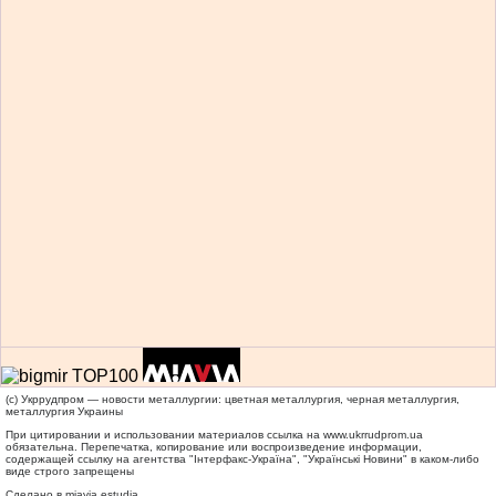
(c) Укррудпром — новости металлургии: цветная металлургия, черная металлургия,
металлургия Украины
При цитировании и использовании материалов ссылка на
www.ukrrudprom.ua
обязательна. Перепечатка, копирование или воспроизведение информации,
содержащей ссылку на агентства "Iнтерфакс-Україна", "Українськi Новини" в каком-либо
виде строго запрещены
Сделано в miavia estudia.