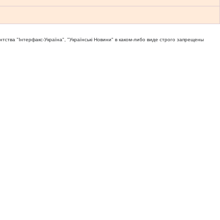
тва "Iнтерфакс-Україна", "Українськi Новини" в каком-либо виде строго запрещены