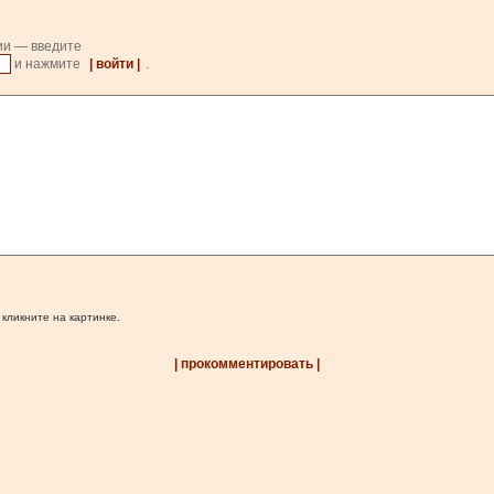
ии — введите
и нажмите
| войти |
.
 кликните на картинке.
| прокомментировать |