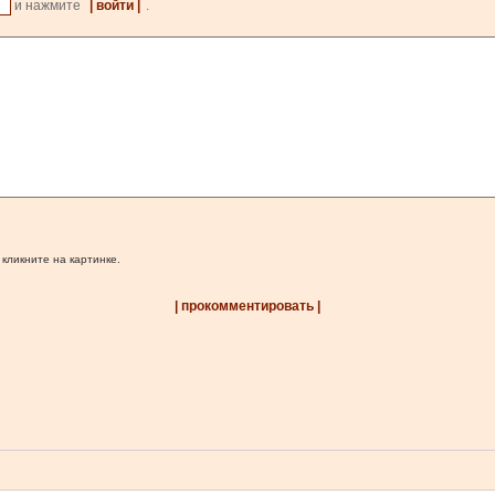
и нажмите
| войти |
.
 кликните на картинке.
| прокомментировать |