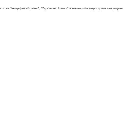
тва "Iнтерфакс-Україна", "Українськi Новини" в каком-либо виде строго запрещены