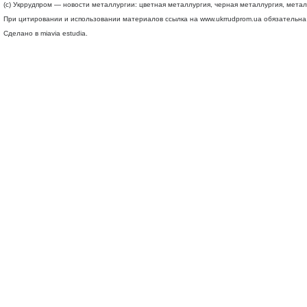
(c) Укррудпром — новости металлургии: цветная металлургия, черная металлургия, мета
При цитировании и использовании материалов ссылка на
www.ukrrudprom.ua
обязательна.
Сделано в miavia estudia.