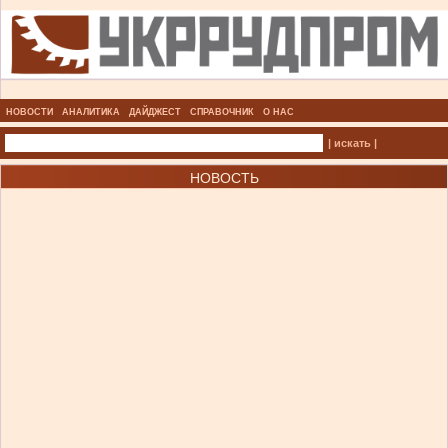
НОВОСТИ
АНАЛИТИКА
ДАЙДЖЕСТ
СПРАВОЧНИК
О НАС
| искать |
НОВОСТЬ