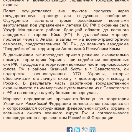
окружения и военнослужащих Управления государственной
охраны.
Полет осуществлялся вне пунктов пропуска через
государственную границу для воздушного сообщения.
Осужденные вылетели тремя российскими военными
вертолетами под управлением летчика ВС РФ с окраины села
Урзуф Мангушского района Донецкой области до военного
аэродрома в городе Ейск (РФ). В дальнейшем маршрут
пролегал через г. Анапа, а затем — на военно-транспортном
самолете, предоставленном ВС РФ, до военного аэродрома
“Гвардейское” на территории Автономной Республики Крым.
В дальнейшем экс-президент принял решение окончательно
покинуть территорию Украины при содействии вооруженных
сил РФ. Находясь на территории воинской части черноморского
флота РФ в районе Казачьей бухты в г. Севастополе, он
подстрекал военнослужащих УГО Украины, которые
обеспечивали его личную охрану, к дезертирству и выезду в
Россию. В результате часть работников государственной
охраны вместе с ним морским путем выехала из г. Севастополя
в РФ и на военную службу больше не вернулась.
Маршрут передвижения президента-беглеца по территории
Украины и Российской Федерации полностью контролировался
и сопровождался сотрудниками федеральной службы охраны и
военными южного военного округа РФ и согласовывался
непосредственно с президентом Российской Федерации.