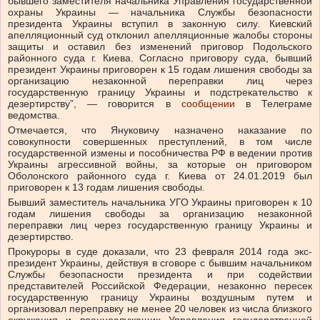
бывшего заместителя начальника Управления государственной
охраны Украины — начальника Службы безопасности
президента Украины вступил в законную силу. Киевский
апелляционный суд отклонил апелляционные жалобы стороны
защиты и оставил без изменений приговор Подольского
районного суда г. Киева. Согласно приговору суда, бывший
президент Украины приговорен к 15 годам лишения свободы за
организацию незаконной переправки лиц через
государственную границу Украины и подстрекательство к
дезертирству”, — говорится в
сообщении
в Телеграме
ведомства.
Отмечается, что Януковичу назначено наказание по
совокупности совершенных преступлений, в том числе
государственной измены и пособничества РФ в ведении против
Украины агрессивной войны, за которые он приговором
Оболонского районного суда г. Киева от 24.01.2019 был
приговорен к 13 годам лишения свободы.
Бывший заместитель начальника УГО Украины приговорен к 10
годам лишения свободы за организацию незаконной
переправки лиц через государственную границу Украины и
дезертирство.
Прокуроры в суде доказали, что 23 февраля 2014 года экс-
президент Украины, действуя в сговоре с бывшим начальником
Службы безопасности президента и при содействии
представителей Российской Федерации, незаконно пересек
государственную границу Украины воздушным путем и
организовал переправку не менее 20 человек из числа близкого