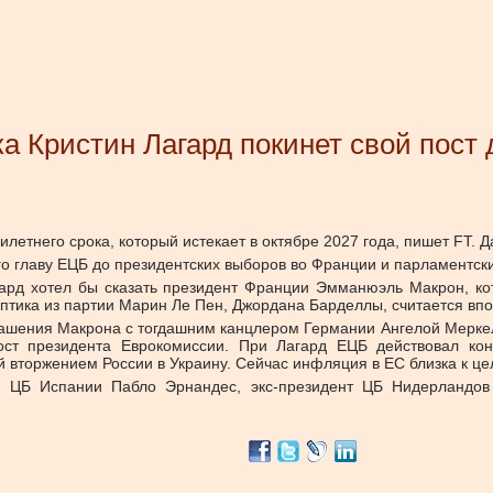
а Кристин Лагард покинет свой пост 
летнего срока, который истекает в октябре 2027 года, пишет FT. Д
го главу ЕЦБ до президентских выборов во Франции и парламентски
ард хотел бы сказать президент Франции Эмманюэль Макрон, ко
птика из партии Марин Ле Пен, Джордана Барделлы, считается вп
лашения Макрона с тогдашним канцлером Германии Ангелой Меркель
 президента Еврокомиссии. При Лагард ЕЦБ действовал консе
й вторжением России в Украину. Сейчас инфляция в ЕС близка к ц
ь ЦБ Испании Пабло Эрнандес, экс-президент ЦБ Нидерландов