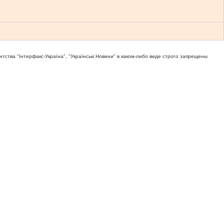
тва "Iнтерфакс-Україна", "Українськi Новини" в каком-либо виде строго запрещены