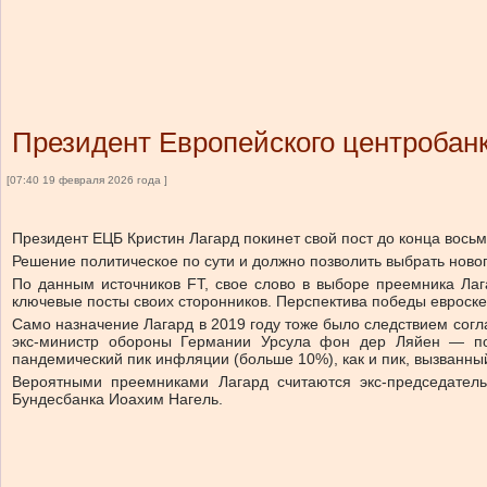
Президент Европейского центробанк
[07:40 19 февраля 2026 года ]
Президент ЕЦБ Кристин Лагард покинет свой пост до конца восьми
Решение политическое по сути и должно позволить выбрать ново
По данным источников FT, свое слово в выборе преемника Лаг
ключевые посты своих сторонников. Перспектива победы евроске
Само назначение Лагард в 2019 году тоже было следствием сог
экс-министр обороны Германии Урсула фон дер Ляйен — пост
пандемический пик инфляции (больше 10%), как и пик, вызванны
Вероятными преемниками Лагард считаются экс-председател
Бундесбанка Иоахим Нагель.