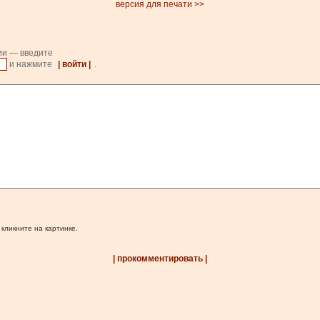
версия для печати >>
ии — введите
и нажмите
| войти |
.
 кликните на картинке.
| прокомментировать |