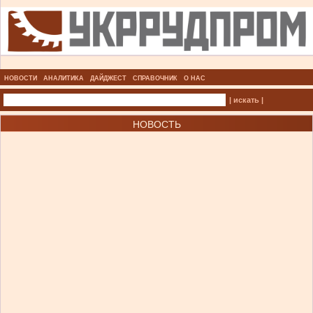
НОВОСТИ
АНАЛИТИКА
ДАЙДЖЕСТ
СПРАВОЧНИК
О НАС
| искать |
НОВОСТЬ