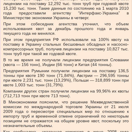
лицензии на поставку 12,292 тыс. тонн труб при годовой квоте
15,230 тыс. тонн. Такие данные по состоянию на 1 марта 2010
года предоставили агентству “Интерфакс-Украина” в
Министерстве экономики Украины в четверг.
При этом собеседник агентства уточнил, что объем
использования квот за декабрь прошлого года и январь
текущего года не менялся.
При этом предприятия РФ использовали на 100% квоту на
поставку в Украину стальных бесшовных обсадных и насосно-
компрессорных труб, получив лицензии на поставку 10,827 тыс.
тонн труб при такой же годовой квоте.
В то же время не получали лицензии предприятия Словакии
(квота — 156 тонн), Индии (66 тонн) и Китая (44 тонны).
Предприятия Румынии получили лицензии на поставку 136,5
тонны при квоте 190 тонн (71,84%), Австрии — 296,595 тонны
при квоте 2,231 тыс. тонн (13,29%), Польши — 318,899 тонн при
квоте 1,003 тыс. тонн (31,79%).
Компании других стран получили лицензии на 99,96% их квоты
(712,713 тонн при квоте 713 тонн).
В Минэкономики пояснили, что решение Межведомственной
комиссии по международной торговле Украины от 21 июля
2009 года о пересмотре специальных мер по отношению к
импорту труб и временной отмене ограничений по некоторым
позициям не отражается на общем уровне квот, поскольку это
незначительные объемы.
Как сообщалось, указанная комиссия в июне 2008 года