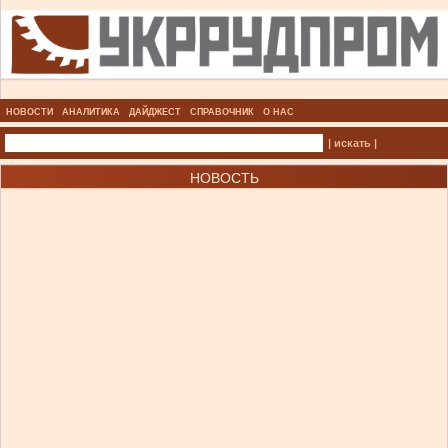
НОВОСТИ
АНАЛИТИКА
ДАЙДЖЕСТ
СПРАВОЧНИК
О НАС
| искать |
НОВОСТЬ