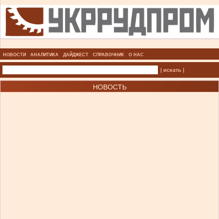
НОВОСТИ
АНАЛИТИКА
ДАЙДЖЕСТ
СПРАВОЧНИК
О НАС
| искать |
НОВОСТЬ