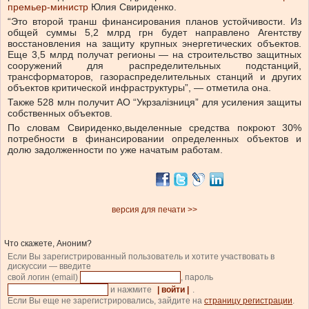
премьер-министр
Юлия Свириденко.
“Это второй транш финансирования планов устойчивости. Из
общей суммы 5,2 млрд грн будет направлено Агентству
восстановления на защиту крупных энергетических объектов.
Еще 3,5 млрд получат регионы — на строительство защитных
сооружений для распределительных подстанций,
трансформаторов, газораспределительных станций и других
объектов критической инфраструктуры”, — отметила она.
Также 528 млн получит АО “Укрзалізниця” для усиления защиты
собственных объектов.
По словам Свириденко,
выделенные средства покроют 30%
потребности в финансировании определенных объектов и
долю задолженности по уже начатым работам.
версия для печати >>
Что скажете, Аноним?
Если Вы зарегистрированный пользователь и хотите участвовать в
дискуссии — введите
свой логин (email)
, пароль
и нажмите
| войти |
.
Если Вы еще не зарегистрировались, зайдите на
страницу регистрации
.