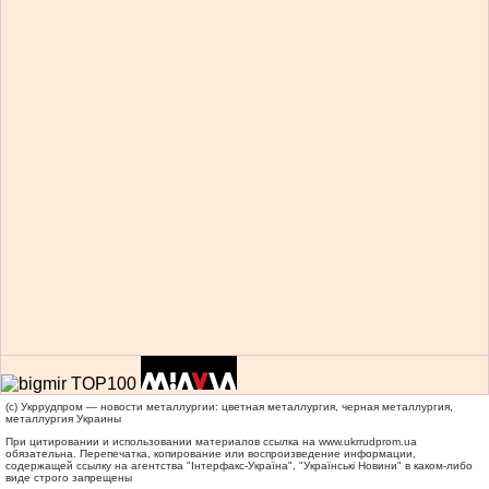
(c) Укррудпром — новости металлургии: цветная металлургия, черная металлургия,
металлургия Украины
При цитировании и использовании материалов ссылка на
www.ukrrudprom.ua
обязательна. Перепечатка, копирование или воспроизведение информации,
содержащей ссылку на агентства "Iнтерфакс-Україна", "Українськi Новини" в каком-либо
виде строго запрещены