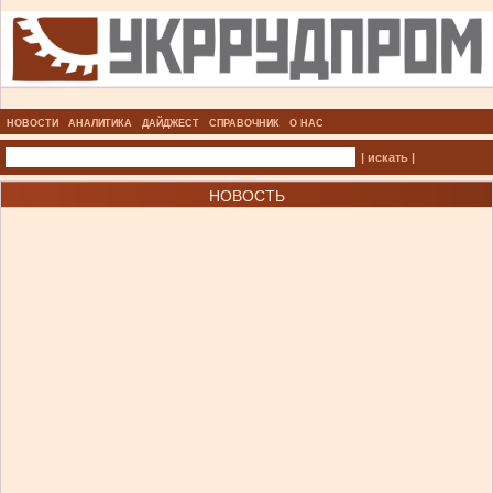
НОВОСТИ
АНАЛИТИКА
ДАЙДЖЕСТ
СПРАВОЧНИК
О НАС
| искать |
НОВОСТЬ