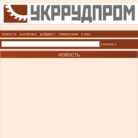
НОВОСТИ
АНАЛИТИКА
ДАЙДЖЕСТ
СПРАВОЧНИК
О НАС
| искать |
НОВОСТЬ