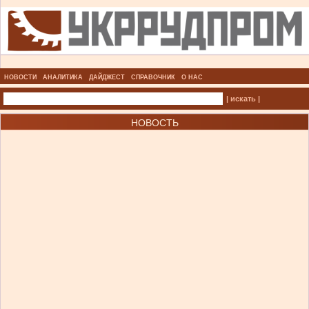
НОВОСТИ
АНАЛИТИКА
ДАЙДЖЕСТ
СПРАВОЧНИК
О НАС
| искать |
НОВОСТЬ