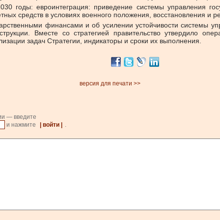
30 годы: евроинтеграция: приведение системы управления гос
ных средств в условиях военного положения, восстановления и ре
сударственными финансами и об усилении устойчивости системы 
трукции.
Вместе со стратегией правительство утвердило опе
изации задач Стратегии, индикаторы и сроки их выполнения.
версия для печати >>
ии — введите
и нажмите
| войти |
.