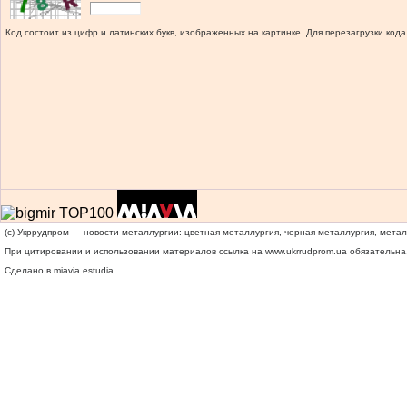
Код состоит из цифр и латинских букв, изображенных на картинке. Для перезагрузки кода
(c) Укррудпром — новости металлургии: цветная металлургия, черная металлургия, мета
При цитировании и использовании материалов ссылка на
www.ukrrudprom.ua
обязательна.
Сделано в miavia estudia.