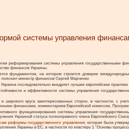
формой системы управления финанс
егии реформирования системы управления государственными фин
ство финансов Украины.
тся фундаментом, на котором строится доверие международных
— пояснил министр финансов Сергей Марченко
то Украина последовательно внедряет лучшие европейские практики
стойчивости и эффективности системы управления государствен
 и широкого круга заинтересованных сторон, в частности, с уч
венными финансами, комментариев Европейской комиссии, Програ
ективного функционирования системы управления государственн
лучения Украиной статуса полноправного члена Европейского Союз
сам реформы государственного управления,
которая была утвержд
уплении Украины в ЕС, в частности по кластеру 1 “Основы процесса