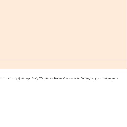
тва "Iнтерфакс-Україна", "Українськi Новини" в каком-либо виде строго запрещены