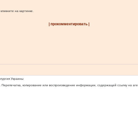
 кликните на картинке.
| прокомментировать |
ллургия Украины
 Перепечатка, копирование или воспроизведение информации, содержащей ссылку на агентс