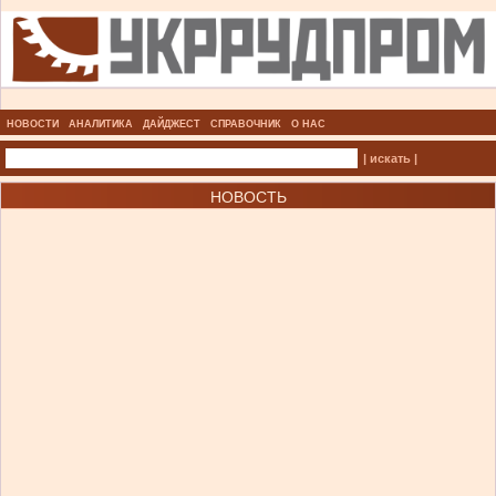
НОВОСТИ
АНАЛИТИКА
ДАЙДЖЕСТ
СПРАВОЧНИК
О НАС
| искать |
НОВОСТЬ