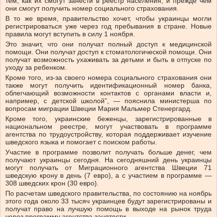
тем, как их смогут занести в реестр населения, и прежде чем
они смогут получить номер социального страхования.
В то же время, правительство хочет, чтобы украинцы могли
регистрироваться уже через год пребывания в стране. Новые
правила могут вступить в силу 1 ноября.
Это значит, что они получат полный доступ к медицинской
помощи. Они получат доступ к стоматологической помощи. Они
получат возможность ухаживать за детьми и быть в отпуске по
уходу за ребенком.
Кроме того, из-за своего номера социального страхования они
также могут получить идентификационный номер банка,
облегчающий возможности контактов с органами власти и,
например, с детской школой”, — пояснила министерша по
вопросам миграции Швеции Мария Мальмер Стенергард.
Кроме того, украинские беженцы, зарегистрированные в
национальном реестре, могут участвовать в программе
агентства по трудоустройству, которая поддерживает изучение
шведского языка и помогает с поиском работы.
Участие в программе позволит получать больше денег, чем
получают украинцы сегодня. На сегодняшний день украинцы
могут получать от Миграционного агентства Швеции 71
шведскую крону в день (7 евро), а с участием в программе —
308 шведских крон (30 евро).
По расчетам шведского правительства, по состоянию на ноябрь
этого года около 33 тысяч украинцев будут зарегистрированы и
получат право на лучшую помощь в выходе на рынок труда
через программу агентства занятости.