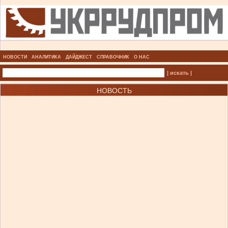
НОВОСТИ
АНАЛИТИКА
ДАЙДЖЕСТ
СПРАВОЧНИК
О НАС
| искать |
НОВОСТЬ