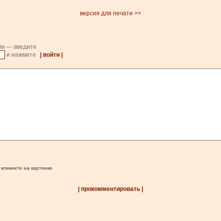
версия для печати >>
ии — введите
и нажмите
| войти |
.
 кликните на картинке.
| прокомментировать |