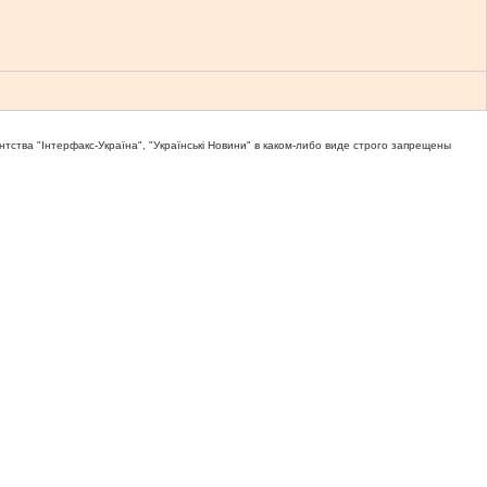
тва "Iнтерфакс-Україна", "Українськi Новини" в каком-либо виде строго запрещены