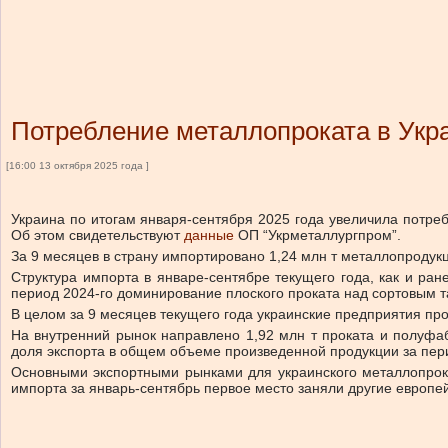
Потребление металлопроката в Укра
[16:00 13 октября 2025 года ]
Украина по итогам января-сентября 2025 года увеличила потре
Об этом свидетельствуют
данные
ОП “Укрметаллургпром”.
За 9 месяцев в страну импортировано 1,24 млн т металлопродук
Структура импорта в январе-сентябре текущего года, как и ра
период 2024-го доминирование плоского проката над сортовым т
В целом за 9 месяцев текущего года украинские предприятия произв
На внутренний рынок направлено 1,92 млн т проката и полуфабр
доля экспорта в общем объеме произведенной продукции за перио
Основными экспортными рынками для украинского металлопрокат
импорта за январь-сентябрь первое место заняли другие европей