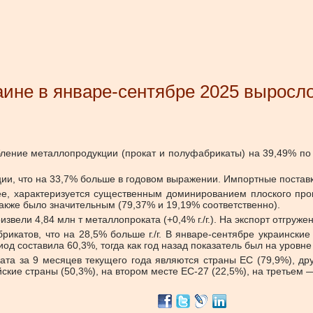
ине в январе-сентябре 2025 выросло
бление металлопродукции (прокат и полуфабрикаты) на 39,49% по
ции, что на 33,7% больше в годовом выражении. Импортные поставк
нее, характеризуется существенным доминированием плоского прок
акже было значительным (79,37% и 19,19% соответственно).
ели 4,84 млн т металлопроката (+0,4% г./г.). На экспорт отгружено п
икатов, что на 28,5% больше г./г. В январе-сентябре украинские
д составила 60,3%, тогда как год назад показатель был на уровне
а за 9 месяцев текущего года являются страны ЕС (79,9%), дру
ские страны (50,3%), на втором месте ЕС-27 (22,5%), на третьем —