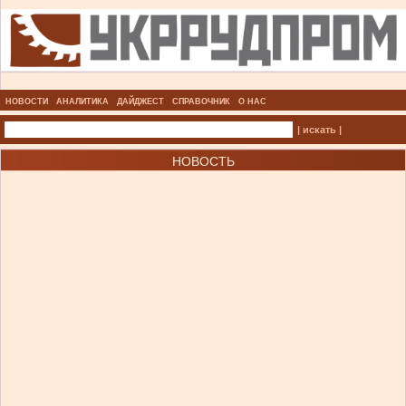
НОВОСТИ
АНАЛИТИКА
ДАЙДЖЕСТ
СПРАВОЧНИК
О НАС
| искать |
НОВОСТЬ