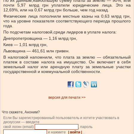
По их данным,
наибольшую сумму платы за землю — 90%, или
почти 5,97 млрд грн уплатили юридические лица. Это на
12,69%, или на 0,67 млрд грн больше, чем год назад.
Физические лица пополнили местные казны на 0,63 млрд грн,
что на уровне показателя соответствующего периода прошлого
года.
По подсчетам налоговой,
среди лидеров в уплате налога:
Днепропетровщина — 1,16 млрд грн,
Киев — 1,01 млрд грн,
Львовщина — 461,61 млн гривен.
В налоговой напомнили, что плата за землю — обязательный
платеж в составе налога на имущество. Он включает в себя
земельный налог или арендную плату за земельные участки
государственной и коммунальной собственности.
версия для печати >>
Что скажете, Аноним?
Если Вы зарегистрированный пользователь и хотите участвовать в
дискуссии — введите
свой логин (email)
, пароль
и нажмите
| войти |
.