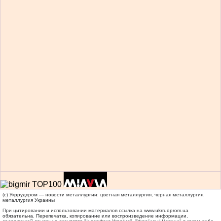
(c) Укррудпром — новости металлургии: цветная металлургия, черная металлургия,
металлургия Украины
При цитировании и использовании материалов ссылка на
www.ukrrudprom.ua
обязательна. Перепечатка, копирование или воспроизведение информации,