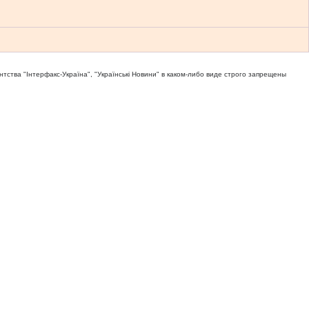
тва "Iнтерфакс-Україна", "Українськi Новини" в каком-либо виде строго запрещены