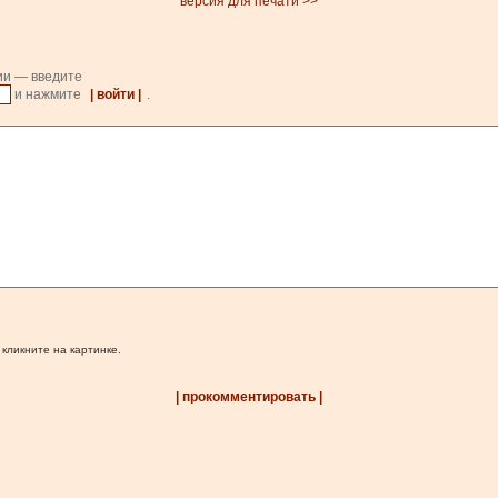
версия для печати >>
ии — введите
и нажмите
| войти |
.
 кликните на картинке.
| прокомментировать |