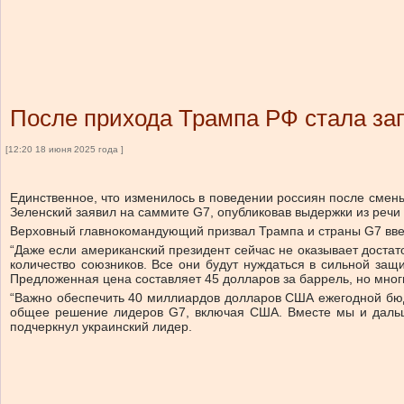
После прихода Трампа РФ стала за
[12:20 18 июня 2025 года ]
Единственное, что изменилось в поведении россиян после смены
Зеленский заявил на саммите G7, опубликовав выдержки из речи 
Верховный главнокомандующий призвал Трампа и страны G7 вве
“Даже если американский президент сейчас не оказывает достат
количество союзников. Все они будут нуждаться в сильной за
Предложенная цена составляет 45 долларов за баррель, но мног
“Важно обеспечить 40 миллиардов долларов США ежегодной бюд
общее решение лидеров G7, включая США. Вместе мы и дальше
подчеркнул украинский лидер.