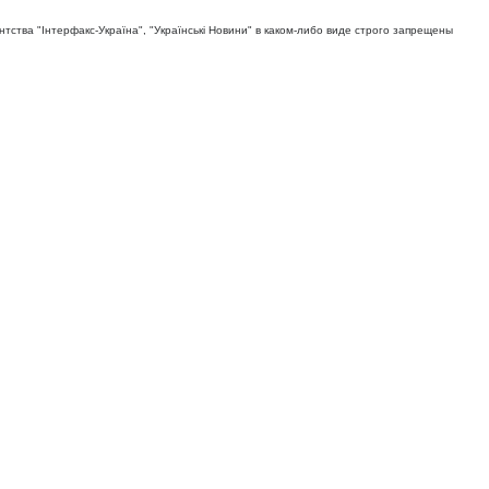
тва "Iнтерфакс-Україна", "Українськi Новини" в каком-либо виде строго запрещены