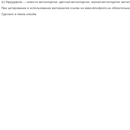
(c) Укррудпром — новости металлургии: цветная металлургия, черная металлургия, мета
При цитировании и использовании материалов ссылка на
www.ukrrudprom.ua
обязательна.
Сделано в miavia estudia.