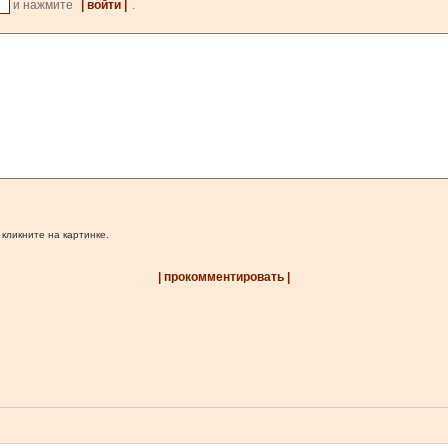
и нажмите
| войти |
.
 кликните на картинке.
| прокомментировать |